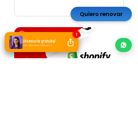
Leer más
Quiero renovar
Blog
Por qué elegir Shopify: Ventajas y
desventajas para las empresas
Leer más