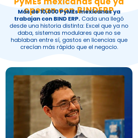
PyMEs mexicanas que ya
operan con BINDERP
Más de 10,000 PyMEs mexicanas ya
trabajan con BIND ERP.
Cada una llegó
desde una historia distinta: Excel que ya no
daba, sistemas modulares que no se
hablaban entre sí, gastos en licencias que
crecían más rápido que el negocio.