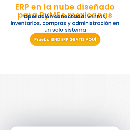
ERP en la nube diseñado
para PyMEs mexicanas
Operación conectada:
ventas,
inventarios, compras y administración en
un solo sistema
Prueba BIND ERP GRATIS AQUÍ