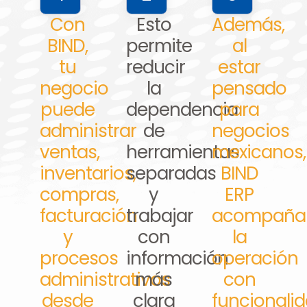
Con
Esto
Además,
BIND,
permite
al
tu
reducir
estar
negocio
la
pensado
puede
dependencia
para
administrar
de
negocios
ventas,
herramientas
mexicanos,
inventarios,
separadas
BIND
compras,
y
ERP
facturación
trabajar
acompaña
y
con
la
procesos
información
operación
administrativos
más
con
desde
clara
funcionali