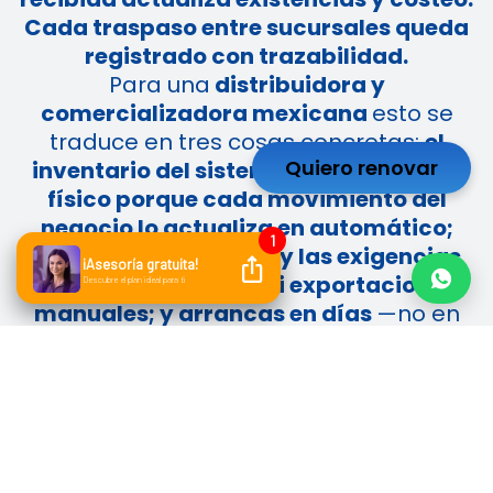
Cada traspaso entre sucursales queda
registrado con trazabilidad.
Para una
distribuidora y
comercializadora mexicana
esto se
traduce en tres cosas concretas:
el
Quiero renovar
inventario del sistema coincide con el
físico porque cada movimiento del
negocio lo actualiza en automático;
cumples con CFDI 4.0 y las exigencias
del SAT sin parches ni exportaciones
manuales; y arrancas en días
—no en
meses— porque no hay servidores que
instalar ni configuraciones
interminables.
Conoce BIND hoy