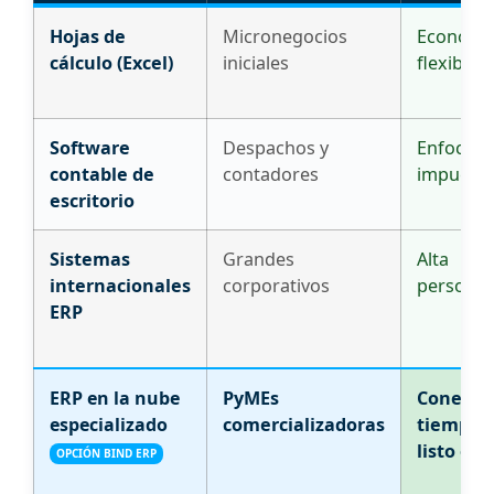
Hojas de
Micronegocios
Económic
cálculo (Excel)
iniciales
flexible
Software
Despachos y
Enfocado
contable de
contadores
impuest
escritorio
Sistemas
Grandes
Alta
internacionales
corporativos
personal
ERP
ERP en la nube
PyMEs
Conexió
especializado
comercializadoras
tiempo r
listo en 
OPCIÓN BIND ERP