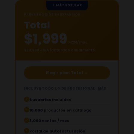
✦ MÁS POPULAR
PARA NEGOCIOS EN EXPANSIÓN
Total
$1,999
MXN/mes
$23,988 + IVA facturado anualmente
Elegir plan Total →
INCLUYE TODO LO DE PROFESIONAL, MÁS
6 usuarios
incluidos
✓
10,000
productos en catálogo
✓
3,000
ventas / mes
✓
Portal de
autofacturación
✓