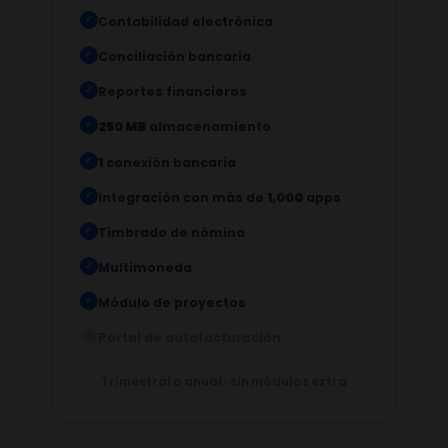
Contabilidad electrónica
✓
Conciliación bancaria
✓
Reportes financieros
✓
250 MB
almacenamiento
✓
1
conexión bancaria
✓
Integración con más de
1,000
apps
✓
Timbrado de nómina
✓
Multimoneda
✓
Módulo de proyectos
✓
Portal de autofacturación
✕
Trimestral o anual · sin módulos extra