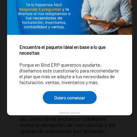
Con nuestro
ERP para
comercializadoras B2B
, podrás
reducir tus costos de inventario y
disminuir las mermas, al controlar los
movimientos de stock y almacenes
desde una sola plataforma.
Además,
Bind ERP te brinda a ti como
director o gerente la información
clave que requieres para tomar
mejores decisiones de negocio, a
través de distintos reportes
de
inventarios e información en tiempo
real sobre los movimientos y niveles de
existencias.
Incrementa la productividad de tu
equipo de trabajo, al darles una
herramienta que automatiza el registro
de las entradas y salidas de mercancía,
así como otros procesos cotidianos
como la recepción de mercancías y los
ajustes de existencias por almacén.