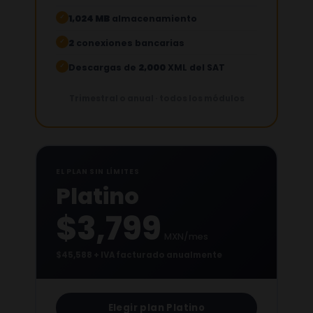
1,024 MB
almacenamiento
✓
2
conexiones bancarias
✓
Descargas de
2,000
XML del SAT
✓
Trimestral o anual · todos los módulos
EL PLAN SIN LÍMITES
Platino
$3,799
MXN/mes
$45,588 + IVA facturado anualmente
Elegir plan Platino