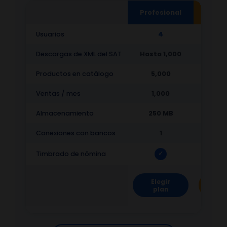
Profesional
To
Usuarios
4
Descargas de XML del SAT
Hasta 1,000
Hasta
Productos en catálogo
5,000
10,
Ventas / mes
1,000
3,
Almacenamiento
250 MB
1,02
Conexiones con bancos
1
Timbrado de nómina
✓
Elegir
Ele
plan
pl