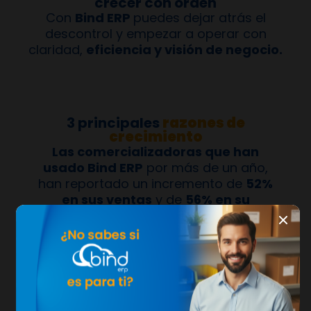
crecer con orden
Con
Bind ERP
puedes dejar atrás el
descontrol y empezar a operar con
claridad,
eficiencia y visión de negocio.
3 principales
razones de
crecimiento
Las comercializadoras que han
usado Bind ERP
por más de un año,
han reportado un incremento de
52%
en sus ventas
y de
56% en su
productividad laboral
.
Control de inventarios