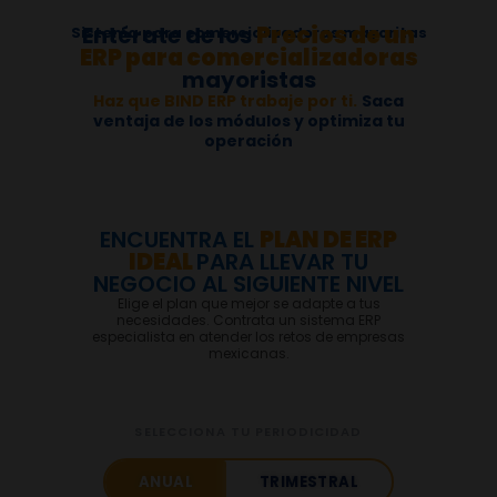
Entérate de los
Precios de un
Sistema para comercializadoras mayoritas
ERP para comercializadoras
mayoristas
Haz que BIND ERP trabaje por ti.
Saca
ventaja de los módulos y optimiza tu
operación
ENCUENTRA EL
PLAN DE ERP
IDEAL
PARA LLEVAR TU
NEGOCIO AL SIGUIENTE NIVEL
Elige el plan que mejor se adapte a tus
necesidades. Contrata un sistema ERP
especialista en atender los retos de empresas
mexicanas.
Precios ERP
ENCUENTRA EL PLAN DE E
SELECCIONA TU PERIODICIDAD
ANUAL
TRIMESTRAL