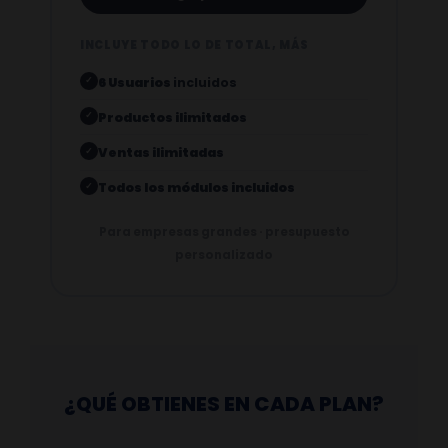
INCLUYE TODO LO DE TOTAL, MÁS
6 Usuarios
incluidos
✓
Productos ilimitados
✓
Ventas ilimitadas
✓
Todos los módulos incluidos
✓
Para empresas grandes · presupuesto
personalizado
¿QUÉ OBTIENES EN CADA PLAN?