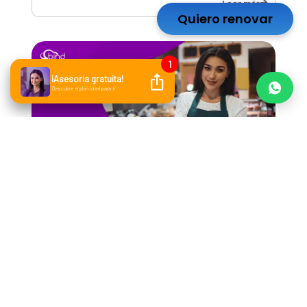
Leer más
Quiero renovar
Blog
Tips para aprender cómo
administrar un negocio pequeño
Leer más