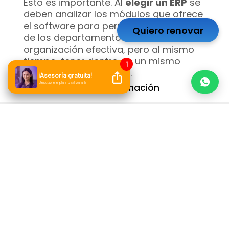
Esto es importante. Al
elegir un ERP
se
deben analizar los módulos que ofrece
el software para permitir a cada uno
Quiero renovar
de los departamentos una
organización efectiva, pero al mismo
tiempo, tener dentro de un mismo
sistema todo unificado.
Alojamiento de la información
Una de las tendencias dentro de los
software de ERP es la forma de
almacenamiento en la nube
, sobre
todo por la necesidad de tener la
información siempre disponible.
Por eso, dentro de los criterios para
elegir un ERP
se encuentra la forma de
almacenamiento o alojamiento de la
información.
Estos son los criterios que la gran
mayoría de las empresas buscan al