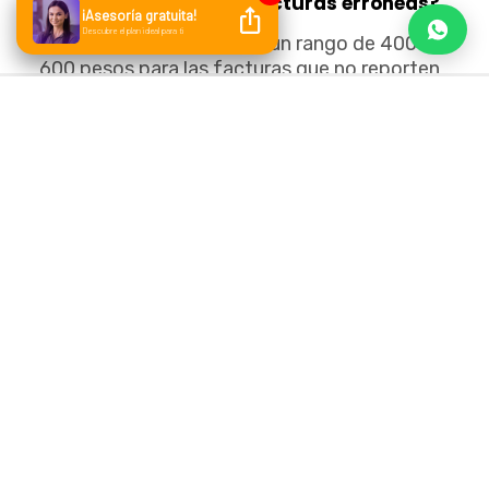
¿Qué sucede si emito facturas erróneas?
El SAT aplicará multas en un rango de 400 a
600 pesos para las facturas que no reporten
los datos complementarios de acuerdo a las
operaciones que realices; así como un mal
llenado conlleva a una sanción.
cancelaciones de
Puedes ejecutar
factura
; sin embargo, es un proceso que
debe justificarse. Por lo tanto, es importante
considerar una asesoría especializada para
identificar todas tus obligaciones y la manera
de como facturar como persona física sin
errores.
Existen varios sistemas de facturación que
te pueden ayudar a generar tus facturas de
forma sencilla y rápida; pero antes debes de
verificar que sea un proveedor autorizado y
tenga conexión con el SAT.
En el mes de enero del 2022 inició el cambio