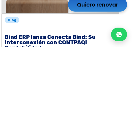
Quiero renovar
Blog
Bind ERP lanza Conecta Bind: Su
interconexión con CONTPAQi
Contabilidad
Leer más