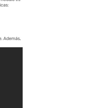
icas:
re. Además,