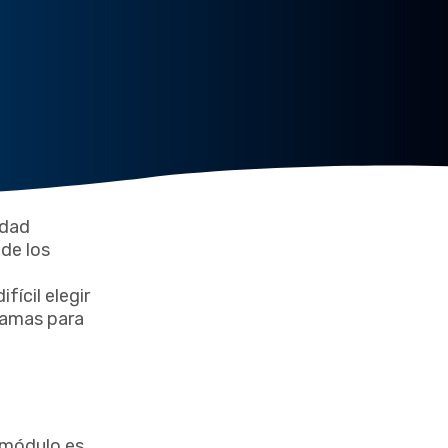
idad
 de los
ícil elegir
ramas para
 módulo es