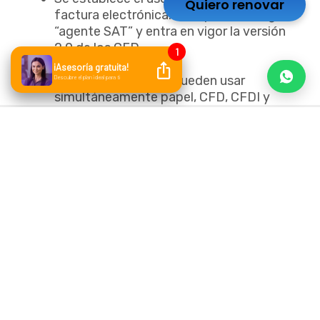
Quiero renovar
factura electrónica. Desaparece la figura
“agente SAT” y entra en vigor la versión
2.0 de los CFD.
2011
Los contribuyentes pueden usar
simultáneamente papel, CFD, CFDI y
CBB.
La factura electrónica se vuelve
obligatoria para algunos contribuyentes.
2012
Es el último año en que se pueden
utilizar facturas de papel.
Entra en vigor la
versión 2.2
de los CFD.
México es reconocido como líder en
facturación electrónica.
2014
La factura electrónica se convierte en
una obligación para todos los
contribuyentes.