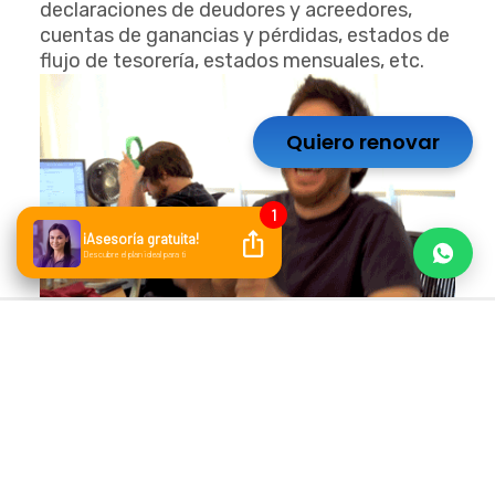
declaraciones de deudores y acreedores,
cuentas de ganancias y pérdidas, estados de
flujo de tesorería, estados mensuales, etc.
Quiero renovar
¡La solución de tus problemas está en un
software de contabilidad!
¡Olvida todos los conflictos que acarrea el
uso del papel! Deja atrás todos esos
registros y cálculos manuales, los errores por
fallas humanas, las montañas de
documentos ¡y esos enormes archivadores!