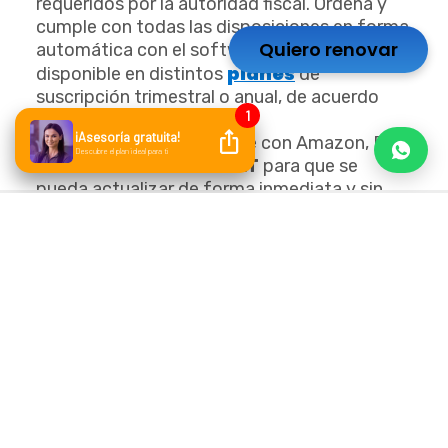
requeridos por la autoridad fiscal. Ordena y
cumple con todas las disposiciones en forma
Quiero renovar
automática con el software de Bind ERP,
planes
disponible en distintos
de
suscripción trimestral o anual, de acuerdo
con tus necesidades.
Además de ser compatible con Amazon, Bind
ERP
se enlaza con el SAT
para que se
pueda actualizar de forma inmediata y sin
detener la operación de tu negocio. De esta
manera, tu marca propia cumpla con todas
sus obligaciones fiscales.
Aunque suene a frase trillada, el éxito de
cualquier marca propia es la capacidad para
identificar todo lo referente a la audiencia
para saber cómo destacar los beneficios de
los productos y alinearlos con las
necesidades de los compradores.
Captura todos los datos de tus clientes de
forma ordenada y de fácil acceso para