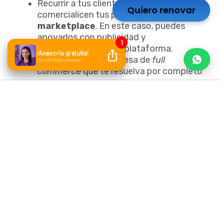
Recurrir a tus clientes para que
Quiero renovar
comercialicen tus productos en un
marketplace
. En este caso, puedes
apoyarlos con publicidad y
negociaciones con la plataforma.
Contratar a una empresa de
full
commerce
que te resuelva por completo
la operación online.
Venderle al
marketplace
en su
modalidad retail.
Vender directamente al consumidor
final, a través del
marketplace
, lo que
implica involucrarte en temas de
facturación, logística para realizar las
entregas unitarias, devoluciones y
servicio al cliente
.
Eso sí: si decides vender de manera directa,
ten presente que en algunos sitios puedes
entrar como marca oficial y acceder a un
servicio más personalizado.