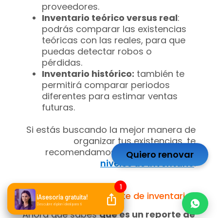
proveedores.
Inventario teórico versus real
:
podrás comparar las existencias
teóricas con las reales, para que
puedas detectar robos o
pérdidas.
Inventario histórico:
también te
permitirá comparar periodos
diferentes para estimar ventas
futuras.
Si estás buscando la mejor manera de
organizar tus existencias, te
recomendamos leer:
Controla tus
Quiero renovar
niveles de inventario
.
¿Cómo hacer un reporte de inventario?
Ahora que sabes
qué es un reporte de