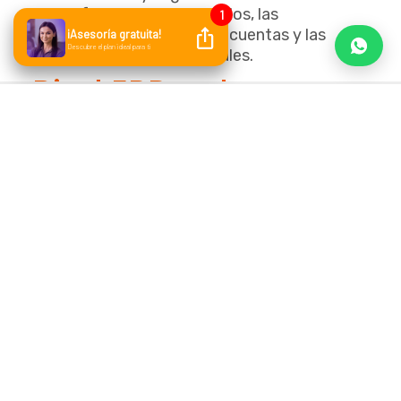
cifras de dichos estados, las
acumulaciones de las cuentas y las
operaciones individuales.
Bind ERP y el proceso
contable, la dupla
perfecta para tu
empresa
Antes de destacar las funcionalidades del
sistema de Bind ERP, debemos explicarte
que éste se trata de una plataforma de
administración y facturación en la nube,
especialmente diseñada para centralizar y
automatizar procesos administrativos y
comerciales de tu negocio.
¿Y cómo puedes acceder a ella? A través de