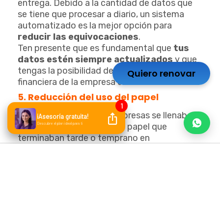
entrega. Debido a la cantidad de datos que
se tiene que procesar a diario, un sistema
automatizado es la mejor opción para
reducir las equivocaciones
.
Ten presente que es fundamental que
tus
datos estén
siempre
actualizados
y que
tengas la posibilidad
de conocer la realidad
Quiero renovar
financiera de la empresa en todo momento.
5. Reducción del uso del papel
En años anteriores, las empresas se llenaban
de cantidades enormes de papel que
terminaban tarde o temprano en
contenedores de basura, lo que ocasionó un
impacto negativo en la naturaleza y en el
bolsillo de las compañías.
Al ser conscientes de la
realidad ambiental
que vive el planeta actualmente, las
organizaciones deben asumir la
responsabilidad de contrarrestar los efectos