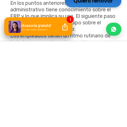
Quiero renovar
En los puntos anteriores solo el personal
administrativo tiene conocimiento sobre el
ERP y lo que implica su uso. El siguiente paso
es informar al resto del equipo sobre el
cambio que está por ocurrir.
Los empleados tienen un ritmo rutinario de
trabajo y en ocasiones los cambios no son
bien aceptados. Una fase importante de la
implementación de ERP
es preparar al
equipo para el cambio.
En este punto, puedes utilizar el informe de
áreas de oportunidad que los líderes
presentaron en la fase 1. Después, le
explicarás al equipo cómo la implementación
de ERP puede resultar beneficioso para
todos.
Es importante resolver de forma oportuna
los siguientes cuestionamientos: ¿Qué es un
ERP? ¿Por qué es fundamental incluir un ERP