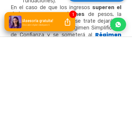
fundaciones).
En el caso de que los ingresos
superen el
límite de los 35 millones
de pesos, la
persona moral de la que se trate dejará de
tributar de acuerdo al Régimen Simplificado
Régimen
de Confianza y se someterá al
Fiscal
General para personas morales,
contemplado en la Ley del Impuesto sobre la
Renta a partir del ejercicio siguiente.
A efectos del
RESICO,
los ingresos se
consideran acumulables en el momento en el
que sean efectivamente percibidos en
efectivo, bienes o servicios.
También es el caso cuando se reciben
títulos de crédito
emitidos por una
persona distinta a la que efectúa el pago.
Por último, si se pagan con cheque, se
considerarán ingresos efectivos en la fecha
en que se cobre el cheque.