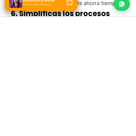
de captura en la factura… ¡te ahorra tiempo!
6. Simplificas los procesos
administrativos
Con un buen
facturador electrónico
,
puedes emitir tus CFDI desde cualquier lugar
y dejas de preocuparte por la emisión de tus
comprobantes.
Además, al utilizar la factura digital
correctamente, tus declaraciones se
simplifican al máximo porque están
IDC Online
precargadas, de acuerdo con
. En
pocas palabras, ¡facilitas tu contabilidad!
Adicionalmente, algunos sistemas te
permiten
a
dministrar tu catálogo de
clientes
, con lo que organizas los datos
fiscales y la información de contacto de
manera sencilla.
7. Respaldas tu información