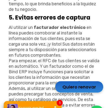
tiempo, lo que brinda beneficios a la liquidez
de tu negocio.
5. Evitas errores de captura
Al utilizar un
facturador electrónico
en
línea puedes corroborar al instante la
información de tus clientes, pues esta se
carga una sola vez, ¡y listo! Sus datos están
siempre a tu disposición para seleccionarlos
en futuros comprobantes.
Para empezar, el RFC de tus clientes se valida
en automático. Y un facturador como el de
Bind ERP incluye funciones para solicitar a
los clientes la información que necesitan
proporcionar para la emisión de su factura.
Quiero renovar
Además, al utilizar un servicio de facturación,
puedes precargar tus conceptos de venta,
así como tu catálogo de servicios. De esta
manera, el sistema te ayuda a evitar errores