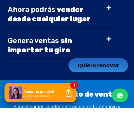
Ahora podrás
vender
desde cualquier lugar
Genera ventas
sin
importar tu giro
Quiero renovar
Más que un punto de venta
Simplificamos la administración de tu negocio y
automatizamos tus procesos clave. Pero te ayudamos
a ir más allá: cobra más rápido, mejora tus ventas,
controla costos y lleva tu negocio hacia donde
siempre has querido.