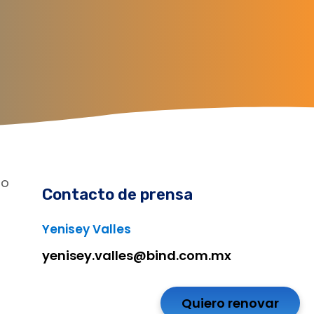
mo
Contacto de prensa
Yenisey Valles
yenisey.valles@bind.com.mx
Quiero renovar