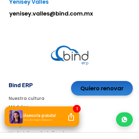
Yenisey Valles
yenisey.valles@bind.com.mx
Bind ERP
Quiero renovar
Nuestra cultura
Módulos
Quiero ser Distribuidor
Bind para Contadores
Marketplace de Aplicaciones