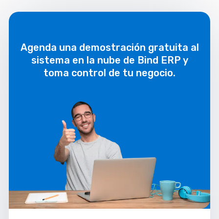
Agenda una demostración gratuita al
sistema en la nube de Bind ERP y
toma control de tu negocio.