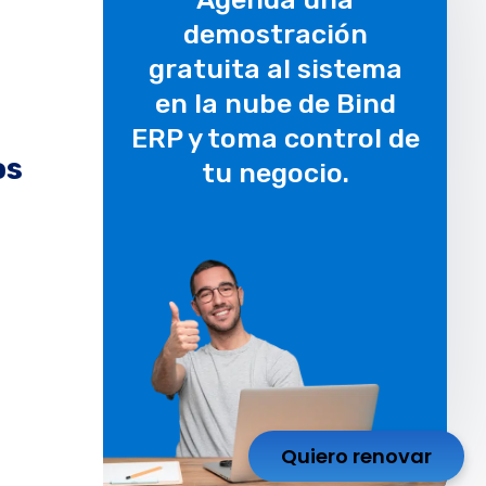
demostración
gratuita al sistema
en la nube de Bind
ERP y toma control de
os
tu negocio.
Quiero renovar