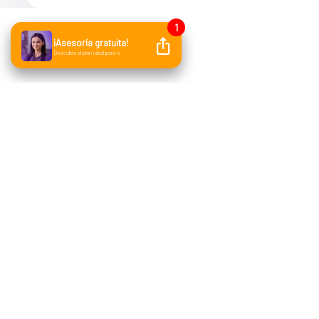
Bind ERP
Solucion
Nuestra cultura
Software p
Módulos
Software d
Quiero ser Distribuidor
Software C
Bind para Contadores
ERP para P
Marketplace de Aplicaciones
Facturador