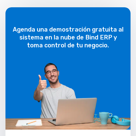
Agenda una demostración gratuita al
sistema en la nube de Bind ERP y
toma control de tu negocio.