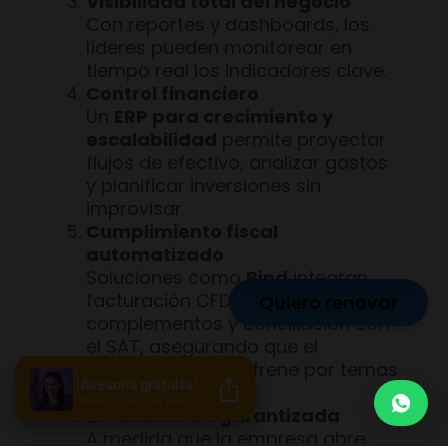
Visibilidad total del negocio
Con reportes y dashboards, los
líderes pueden monitorear en
tiempo real los indicadores clave.
Control financiero
Un
ERP para crecimiento y
escalabilidad
permite proyectar
flujos de efectivo, analizar gastos
y planificar inversiones sin
improvisar.
Cumplimiento fiscal
automatizado
Soluciones como
Bind
integran
facturación CFDI 4.0,
Quiero renovar
complementos y conciliación con
el SAT, asegurando que el
crecimiento no se frene por temas
contables.
Escalabilidad garantizada
A medida que la empresa abre