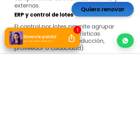
externas.
Quiero renovar
ERP y control de lotes
El control por lotes permite agrupar
productos con características
comunes (fecha de producción,
proveedor o caducidad).
En industrias alimentarias,
farmacéuticas o químicas, este control
es vital para la calidad y seguridad.
El
ERP categorización de inventario
asigna automáticamente el lote a
cada producto, actualizando su
estatus en función del movimiento.
Si ocurre una devolución o retiro, el
sistema puede identificar rápidamente
todos los artículos relacionados.
Con Bind, este control es automático:
cada lote tiene registro de entrada,