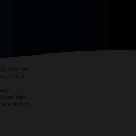
bajo manual
te de esta
os y
entabilidad.
cia y de qué