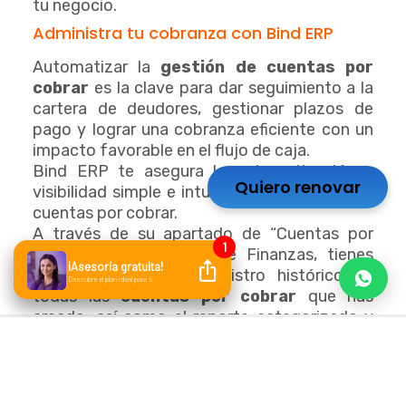
tu negocio.
Administra tu cobranza con Bind ERP
Automatizar la
gestión de cuentas por
cobrar
es la clave para dar seguimiento a la
cartera de deudores, gestionar plazos de
pago y lograr una cobranza eficiente con un
impacto favorable en el flujo de caja.
Bind ERP te asegura la automatización y
Quiero renovar
visibilidad simple e intuitiva de tu cartera de
cuentas por cobrar.
A través de su apartado de “Cuentas por
cobrar”, en el módulo de Finanzas, tienes
acceso completo al registro histórico de
todas las
cuentas por cobrar
que has
creado, así como el reporte categorizado y
pormenorizado de las cuentas Al corriente y
Vencidas.