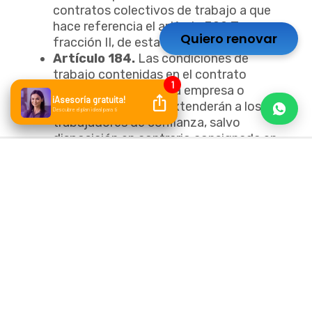
contratos colectivos de trabajo a que
hace referencia el artículo 390 Ter,
Quiero renovar
fracción II, de esta Ley.
Artículo 184.
Las condiciones de
trabajo contenidas en el contrato
colectivo que rija en la empresa o
establecimiento se extenderán a los
trabajadores de confianza, salvo
disposición en contrario consignada en
el mismo contrato colectivo.
Artículo 185.
El patrón podrá rescindir
la relación de trabajo si existe un motivo
razonable de pérdida de la confianza,
aun cuando no coincida con las causas
justificadas de rescisión a que se refiere
el artículo 47.
El trabajador de confianza podrá
ejercitar las acciones a que se refiere el
capítulo IV del Título Segundo de esta