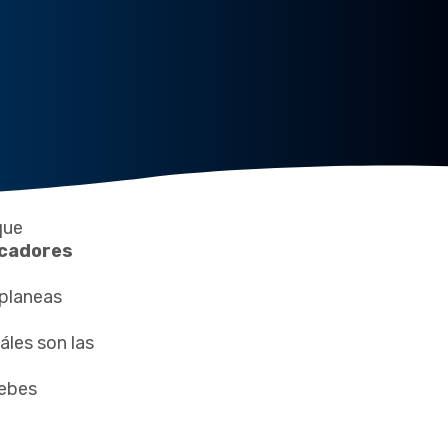
ue
icadores
 planeas
áles son las
debes