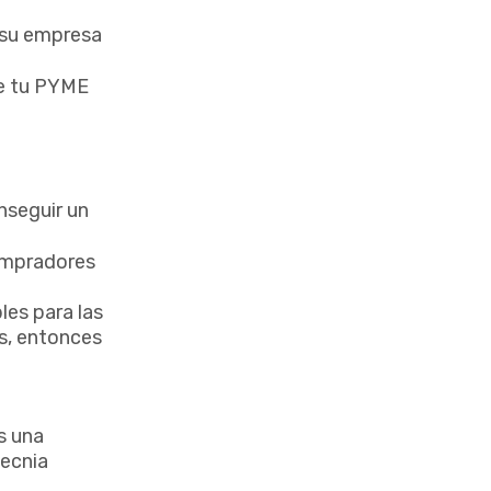
 su empresa
e tu PYME
nseguir un
compradores
les para las
s, entonces
s una
tecnia