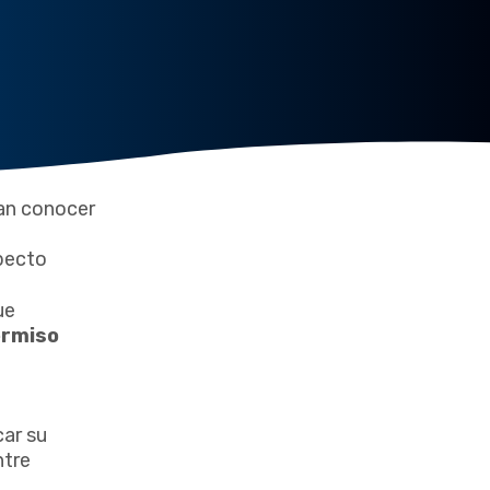
tan conocer
specto
ue
ermiso
car su
ntre