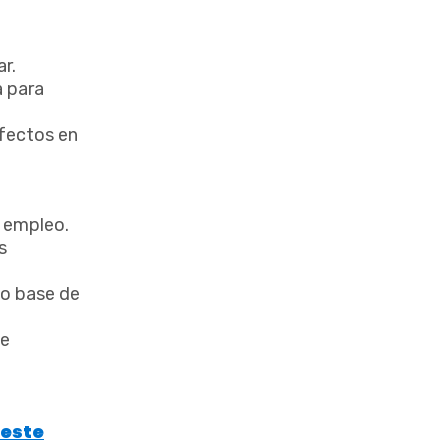
r.
a para
efectos en
 empleo.
s
io base de
se
este