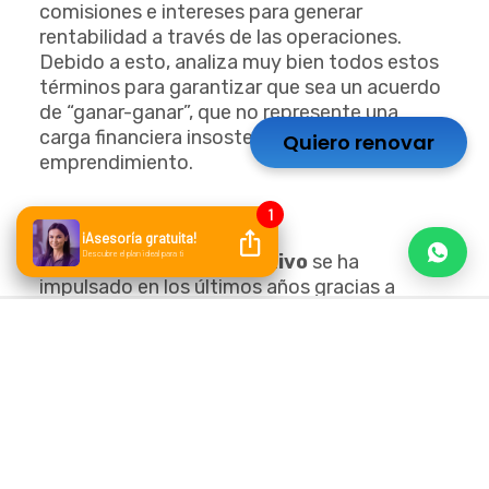
comisiones e intereses para generar
rentabilidad a través de las operaciones.
Debido a esto, analiza muy bien todos estos
términos para garantizar que sea un acuerdo
de “ganar-ganar”, que no represente una
carga financiera insostenible para tu
Quiero renovar
emprendimiento.
4. Crowdinvestment
El
financiamiento
colectivo
se ha
impulsado en los últimos años gracias a
Internet, y el mundo empresarial no es ajeno
a esto.
El
Crowdinvestment
trata de publicar
proyectos e ideas de negocios en
plataformas y páginas dedicadas a recaudar
fondos para emprendedores.
De esa manera, si tu proyecto conecta con
los internautas e inversionistas, podrías