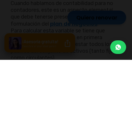
Cuando hablamos de contabilidad para no
contadores, este es un aspecto elemental,
que debe tenerse presente desde la
Quiero renovar
plan de negocios
formulación del
.
Para calcular esta variable se tiene que
realizar una operación que, en primera
instancia, parece sencilla: restar todos los
pasivos del conjunto de activos (tanto fijos
como circulantes).
Sin embargo, no es tan fácil, pues primero se
debe garantizar que cada una de las cifras y
valores sean fieles a la realidad. Por ejemplo,
es clave determinar el valor real de los
diferentes bienes en el mercado actual.
Proyectar el patrimonio neto que podría
generar una determinada inversión es clave
para conocer, a ciencia cierta, cuán
beneficioso puede ser un emprendimiento
para las finanzas personales y familiares.