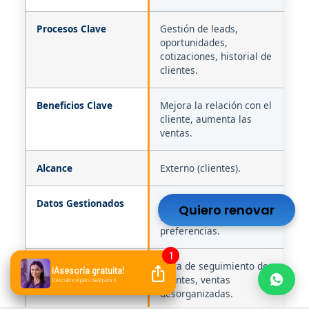
Procesos Clave
Gestión de leads,
In
oportunidades,
Ve
cotizaciones, historial de
Co
clientes.
Al
Beneficios Clave
Mejora la relación con el
Op
cliente, aumenta las
op
ventas.
me
Alcance
Externo (clientes).
In
Datos Gestionados
Información de contacto,
Da
Quiero renovar
interacciones,
tr
preferencias.
ór
Dolores que Resuelve
Falta de seguimiento de
✓
clientes, ventas
✓
desorganizadas.
✓
fi