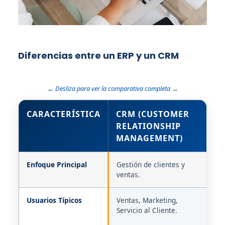
Diferencias entre un ERP y un CRM
← Desliza para ver la comparativa completa →
CARACTERÍSTICA
CRM (CUSTOMER
E
RELATIONSHIP
R
MANAGEMENT)
P
Enfoque Principal
Gestión de clientes y
Ge
ventas.
pr
Usuarios Típicos
Ventas, Marketing,
Ve
Servicio al Cliente.
Co
Op