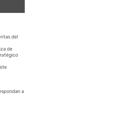
entas del
nza de
tratégico
este
respondan a