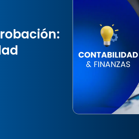
robación:
idad