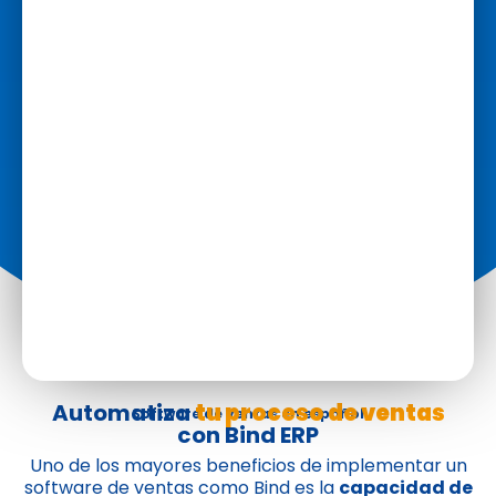
Automatiza
tu proceso de ventas
Software de ventas en español
con Bind ERP
Uno de los mayores beneficios de implementar un
software de ventas como Bind es la
capacidad de