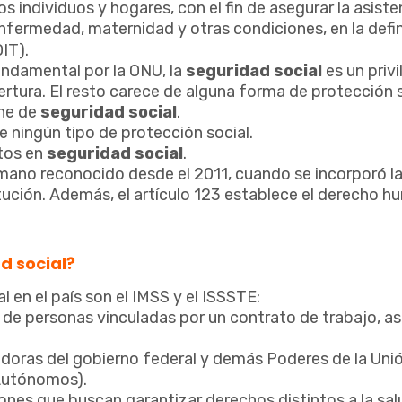
s individuos y hogares, con el fin de asegurar la asiste
fermedad, maternidad y otras condiciones, en la defin
OIT).
ndamental por la ONU, la
seguridad social
es un privi
ertura. El resto carece de alguna forma de protección 
one de
seguridad social
.
e ningún tipo de protección social.
stos en
seguridad social
.
ano reconocido desde el 2011, cuando se incorporó l
itución. Además, el artículo 123 establece el derecho h
d social?
l en el país son el IMSS y el ISSSTE:
 de personas vinculadas por un contrato de trabajo, a
adoras del gobierno federal y demás Poderes de la Uni
s Autónomos).
ones que buscan garantizar derechos distintos a la sal