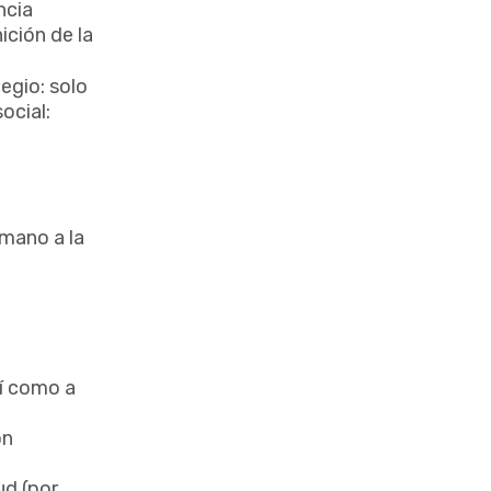
ncia
ición de la
legio: solo
social:
a
umano a la
sí como a
ón
ud (por