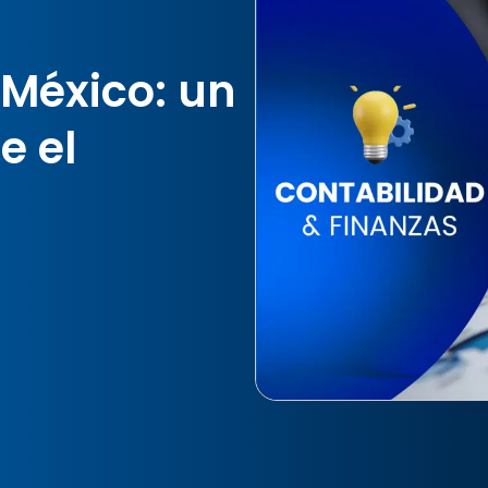
 México: un
e el