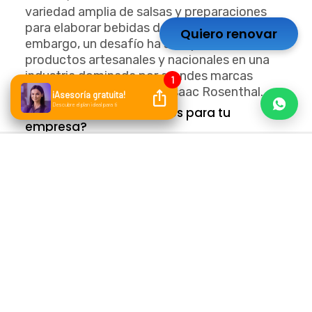
variedad amplia de salsas y preparaciones
para elaborar bebidas de primera calidad. Sin
Quiero renovar
embargo, un desafío ha sido posicionar
productos artesanales y nacionales en una
industria dominada por grandes marcas
comerciales, nos explicó Isaac Rosenthal.
¿Cuáles han sido los retos para tu
empresa?
“Introducir productos de marcas no
conocidas al mercado y darle a entender a los
hoteles y restaurantes que son productos de
mejor calidad y rendimiento que las marcas
comerciales”.
“Se ha logrado poco a poco al hacer
degustaciones restaurante por restaurante,
comedor por comedor, Hotel por Hotel y
explicarles las ventajas y bondades de
nuestros productos, y explicarles que