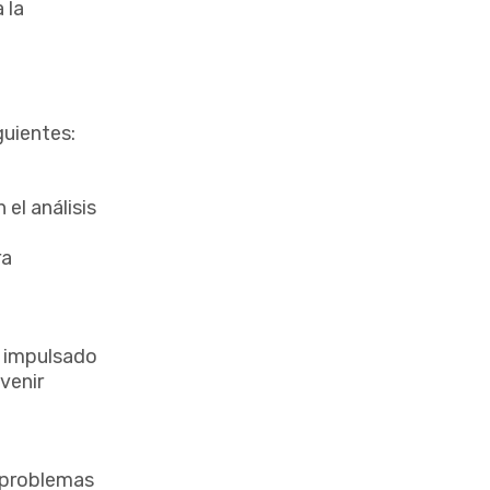
 la
guientes:
 el análisis
ra
s impulsado
venir
e problemas