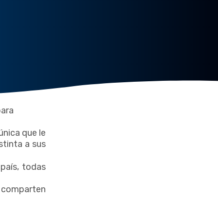
para
única que le
stinta a sus
país, todas
 comparten