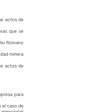
zar actos de
ivas que se
.
recho Romano
idad minera
 de actos de
mpresa para
 el caso de
r mencionar