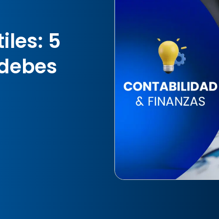
les: 5
 debes