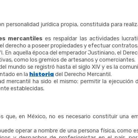
n personalidad jurídica propia, constituida para reali
es mercantiles
es respaldar las actividades lucrat
 el derecho a poseer propiedades y efectuar contratos
VI. En aquella época del emperador Justiniano, el De
tivas, como los gremios de artesanos y comerciantes.
el mundo se registró hasta el siglo XIV y es la comun
historia
ntado en la
del Derecho Mercantil.
edad mercantil ha sido el mismo: permitir la ejecución
nte establecidas.
s que, en México, no es necesario constituir una e
 puede operar a nombre de una persona física, como es
ánicos y despachos de profesionistas en el país, po