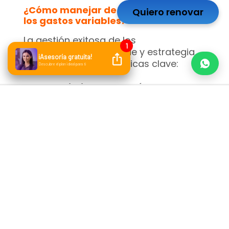
¿Cómo manejar de manera efectiva
Quiero renovar
los gastos variables?
La gestión exitosa de los
gastos requiere enfoque y estrategia.
Aquí hay algunas prácticas clave:
Seguimiento a través de un buen
registro
: Lleva un registro
detallado de tus gastos variables
para identificar patrones y
tendencias a lo largo del tiempo.
Presupuesto Flexible
: Diseña un
presupuesto que permita ajustes
en función de los cambios en los
gastos. Esto te brindará flexibilidad
para abordar las
fluctuaciones.
Descubre como
planear tu respuesto.
Análisis Comparativo
: Compara