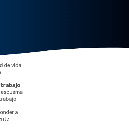
ad de vida
s
l
trabajo
te esquema
 trabajo
ponder a
ente