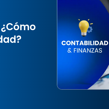
: ¿Cómo
idad?