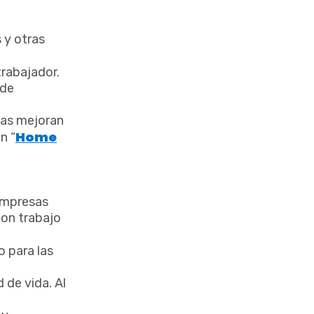
 y otras
trabajador.
 de
nas mejoran
Home
n “
 empresas
con trabajo
o para las
 de vida. Al