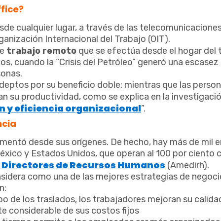
ffice?
sde cualquier lugar, a través de las telecomunicaciones
rganización Internacional del Trabajo (OIT).
de
trabajo remoto
que se efectúa desde el hogar del 
s, cuando la “Crisis del Petróleo” generó una escasez
sonas.
adeptos por su beneficio doble: mientras que las perso
an su productividad, como se explica en la investigació
n y eficiencia organizacional
”.
ncia
lementó desde sus orígenes. De hecho, hay más de mil
xico y Estados Unidos, que operan al 100 por ciento 
 Directores de Recursos Humanos
(Amedirh).
nsidera como una de las mejores estrategias de negoci
n:
po de los traslados, los trabajadores mejoran su calidad
e considerable de sus costos fijos