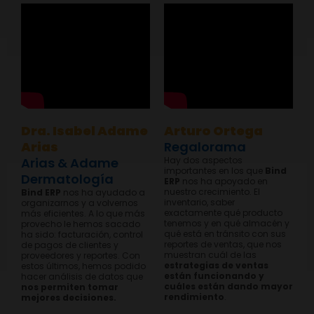
Dra. Isabel Adame
Arturo Ortega
Arias
Regalorama
Arias & Adame
Hay dos aspectos
importantes en los que
Bind
Dermatología
ERP
nos ha apoyado en
nuestro crecimiento. El
Bind ERP
nos ha ayudado a
inventario, saber
organizarnos y a volvernos
exactamente qué producto
más eficientes. A lo que más
tenemos y en qué almacén y
provecho le hemos sacado
qué está en tránsito con sus
ha sido: facturación, control
reportes de ventas, que nos
de pagos de clientes y
muestran cuál de las
proveedores y reportes. Con
estrategias de ventas
estos últimos, hemos podido
están funcionando y
hacer análisis de datos que
cuáles están dando mayor
nos permiten tomar
rendimiento
.
mejores decisiones.