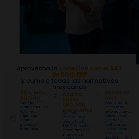
Aprovecha la
conexión con el SAT
de BIND ERP
y cumple todas las normativas
mexicanas
80% Más
Vende 4x
Ahorra
Rápido
más
hasta
Con Bind ERP
Vende hasta 4
$60,000
realiza facturas
veces más
mensuales
80% más
automatizando
Controla
rápido que
cotizaciones,
inventarios y
realizar
facturas y
ahorra hasta
procesos
controlando
$60,000 pesos
manuales.
inventario en
mensuales con
tiempo real
el apoyo de
desde tu matriz
controles