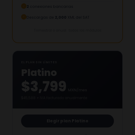
2
conexiones bancarias
✓
Descargas de
2,000
XML del SAT
✓
Trimestral o anual · todos los módulos
EL PLAN SIN LÍMITES
Platino
$3,799
MXN/mes
$45,588 + IVA facturado anualmente
Elegir plan Platino