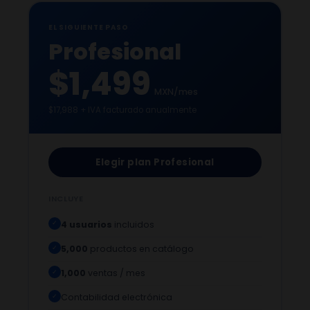
EL SIGUIENTE PASO
Profesional
$1,499
MXN/mes
$17,988 + IVA facturado anualmente
Elegir plan Profesional
INCLUYE
4 usuarios
incluidos
✓
5,000
productos en catálogo
✓
1,000
ventas / mes
✓
Contabilidad electrónica
✓