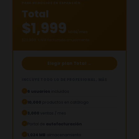
PARA NEGOCIOS EN EXPANSIÓN
Total
$1,999
MXN/mes
$23,988 + IVA facturado anualmente
Elegir plan Total →
INCLUYE TODO LO DE PROFESIONAL, MÁS
6 usuarios
incluidos
✓
10,000
productos en catálogo
✓
3,000
ventas / mes
✓
Portal de
autofacturación
✓
1,024 MB
almacenamiento
✓