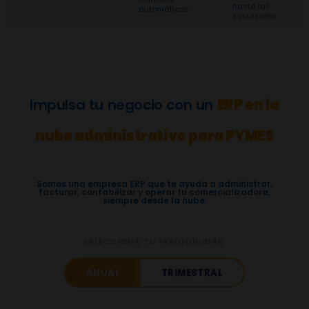
hasta las
automáticos.
sucursales.
Impulsa tu negocio con un
ERP en la
nube administrativo para PYMES
Somos una empresa ERP que te ayuda a administrar,
facturar, contabilizar y operar tu comercializadora,
siempre desde la nube.
Precios ERP
ENCUENTRA EL PLAN DE ERP
SELECCIONA TU PERIODICIDAD
ANUAL
TRIMESTRAL