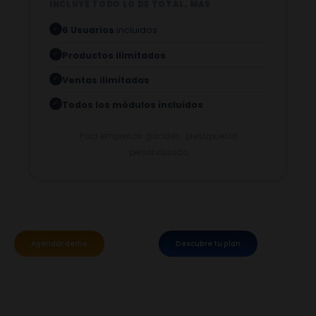
INCLUYE TODO LO DE TOTAL, MÁS
6 Usuarios
incluidos
✓
Productos ilimitados
✓
Ventas ilimitadas
✓
Todos los módulos incluidos
✓
Para empresas grandes · presupuesto
personalizado
Agendar demo
Descubre tu plan