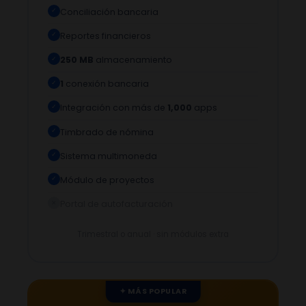
Conciliación bancaria
✓
Reportes financieros
✓
250 MB
almacenamiento
✓
1
conexión bancaria
✓
Integración con más de
1,000
apps
✓
Timbrado de nómina
✓
Sistema multimoneda
✓
Módulo de proyectos
✓
Portal de autofacturación
✕
Trimestral o anual · sin módulos extra
✦ MÁS POPULAR